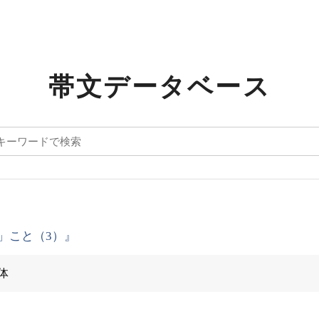
帯文データベース
」こと（3）』
体