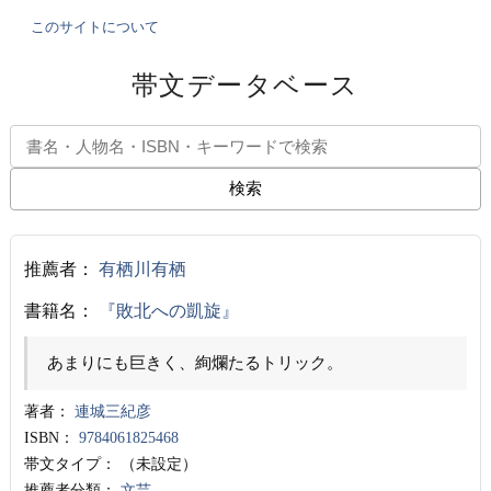
このサイトについて
帯文データベース
検索
推薦者：
有栖川有栖
書籍名：
『敗北への凱旋』
あまりにも巨きく、絢爛たるトリック。
著者：
連城三紀彦
ISBN：
9784061825468
帯文タイプ：
（未設定）
推薦者分類：
文芸