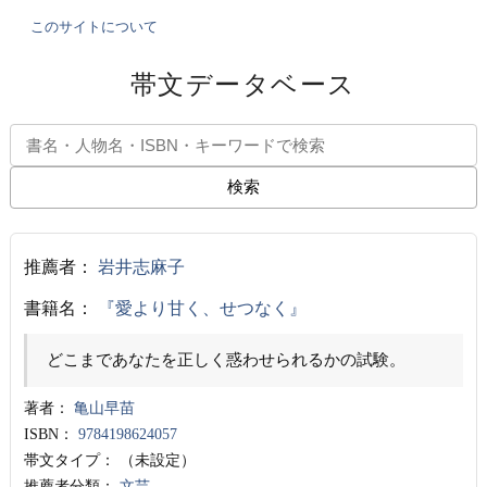
このサイトについて
帯文データベース
検索
推薦者：
岩井志麻子
書籍名：
『愛より甘く、せつなく』
どこまであなたを正しく惑わせられるかの試験。
著者：
亀山早苗
ISBN：
9784198624057
帯文タイプ：
（未設定）
推薦者分類：
文芸