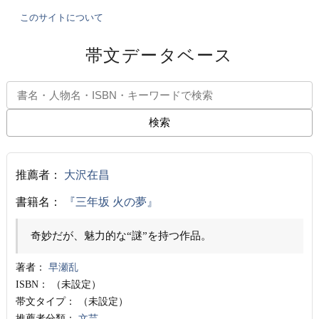
このサイトについて
帯文データベース
検索
推薦者：
大沢在昌
書籍名：
『三年坂 火の夢』
奇妙だが、魅力的な“謎”を持つ作品。
著者：
早瀬乱
ISBN：
（未設定）
帯文タイプ：
（未設定）
推薦者分類：
文芸